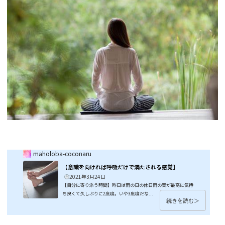
maholoba-coconaru
【意識を向ければ呼吸だけで満たされる感覚】
2021年3月24日
【自分に寄り添う時間】昨日は雨の日の休日雨の音が最高に気持
ち良くて久しぶりに2度寝。いや3度寝だな...
続きを読む＞