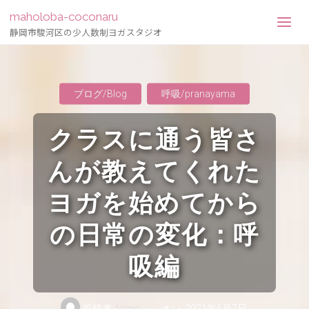
maholoba-coconaru
静岡市駿河区の少人数制ヨガスタジオ
ブログ/Blog
呼吸/pranayama
クラスに通う皆さ
んが教えてくれた
ヨガを始めてから
の日常の変化：呼
吸編
投稿者:
tomo
オン
2021年6月7日