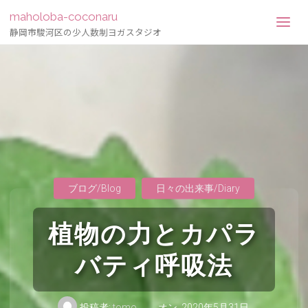
maholoba-coconaru
静岡市駿河区の少人数制ヨガスタジオ
ブログ/Blog
日々の出来事/Diary
植物の力とカパラ
バティ呼吸法
投稿者:
tomo
オン
2020年5月31日