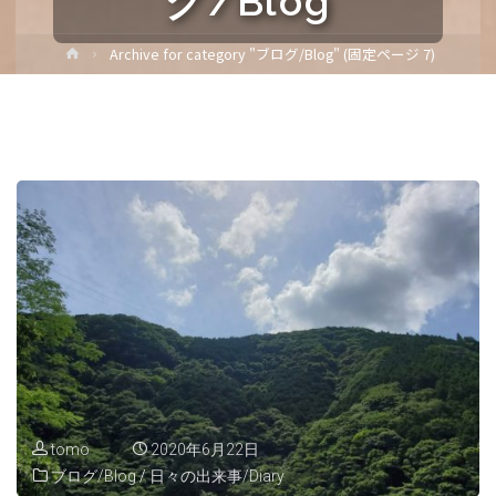
グ/Blog
ホ
Archive for category "ブログ/Blog"
(固定ページ 7)
ー
ム
tomo
2020年6月22日
ブログ/Blog
/
日々の出来事/Diary