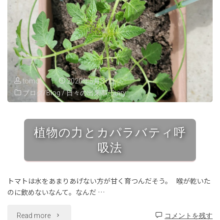
tomo
2020年5月31日
ブログ/Blog
/
日々の出来事/Diary
植物の力とカパラバティ呼
吸法
トマトは水をあまりあげない方が甘く育つんだそう。 喉が乾いた
のに飲めないなんて。なんだ …
"植
Read more
コメントを残す