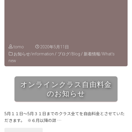
呼
在
吸
意
法"
識
tomo
2020年5月11日
と
お知らせ/information
/
ブログ/Blog
/
新着情報/What‘s
new
脱
皮
オンラインクラス自由料金
の
のお知らせ
は
な
5月１１日～5月３１日までのクラス全てを自由料金とさせていた
だきます。 ※６月以降の詳 …
し"