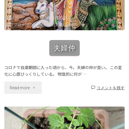
tomo
2020年6月15日
ブログ/Blog
/
日々の出来事/Diary
夫婦仲
コロナで自粛期間に入った頃から、今。夫婦の仲が良い。 この変
化に心底びっくりしている。 物理的に何が …
"夫
Read more
コメントを残す
婦
仲"