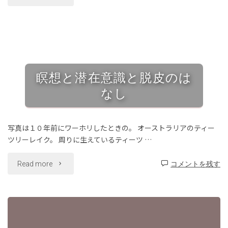
物
tomo
2020年5月29日
の
ブログ/Blog
/
ヨガ哲学/Yogaphilosophy
力
瞑想と潜在意識と脱皮のは
と
なし
カ
パ
写真は１０年前にワーホリしたときの。 オーストラリアのティー
ツリーレイク。 周りに生えているティーツ …
ラ
"瞑
Read more
コメントを残す
バ
想
テ
と
ィ
潜