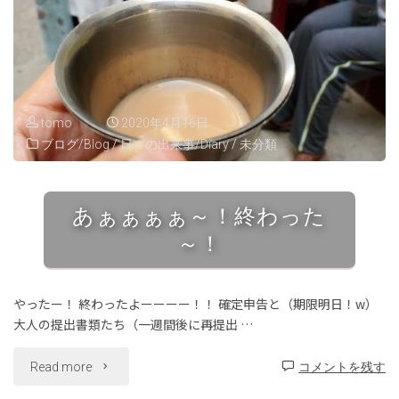
る
の
や
tomo
2020年4月16日
ブログ/Blog
/
日々の出来事/Diary
/
未分類
め
ま
あぁぁぁぁ～！終わった
す
～！
宣
言：
やったー！ 終わったよーーーー！！ 確定申告と（期限明日！w）
大人の提出書類たち（一週間後に再提出 …
補
"あ
Read more
コメントを残す
足"