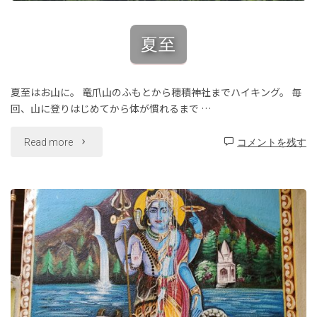
夏至
夏至はお山に。 竜爪山のふもとから穂積神社までハイキング。 毎
回、山に登りはじめてから体が慣れるまで …
"夏
Read more
コメントを残す
至"