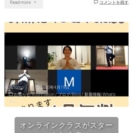
"オ
Read more
コメントを残す
ン
ラ
イ
ン
ク
ラ
tomo
2020年4月19日
ス
お知らせ/information
/
ブログ/Blog
/
新着情報/What‘s
new
自
由
オンラインクラスがスター
料