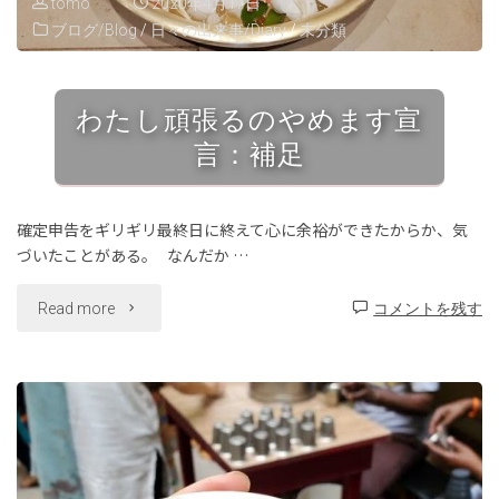
tomo
2020年4月17日
ブログ/Blog
/
日々の出来事/Diary
/
未分類
が
ス
わたし頑張るのやめます宣
タ
言：補足
ー
ト
確定申告をギリギリ最終日に終えて心に余裕ができたからか、気
づいたことがある。 なんだか …
し
"わ
Read more
コメントを残す
ま
た
す"
し
頑
張