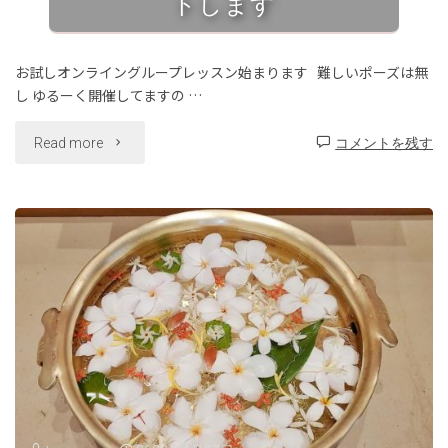
トします
金
の
お試しオンライングループレッスン始まります 難しいポーズは無
し ゆるーく開催してますの …
お
"オ
Read more
コメントを残す
知
ン
ら
ラ
せ"
イ
ン
ク
ラ
ス