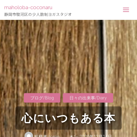
maholoba-coconaru
静岡市駿河区の少人数制ヨガスタジオ
ブログ/Blog
日々の出来事/Diary
心にいつもある本
投稿者:
tomo
オン
2020年12月14日