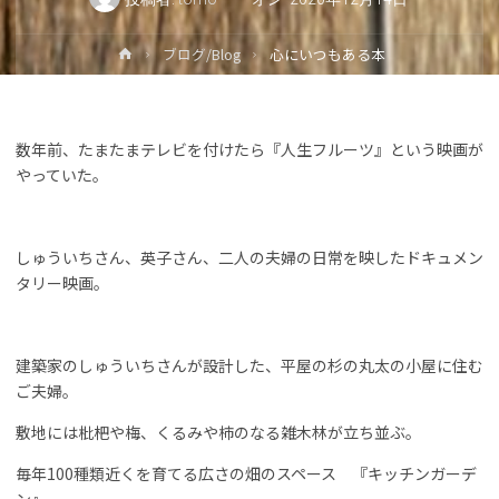
ホ
ブログ/Blog
心にいつもある本
ー
ム
数年前、たまたまテレビを付けたら『人生フルーツ』という映画が
やっていた。
しゅういちさん、英子さん、二人の夫婦の日常を映したドキュメン
タリー映画。
建築家のしゅういちさんが設計した、平屋の杉の丸太の小屋に住む
ご夫婦。
敷地には枇杷や梅、くるみや柿のなる雑木林が立ち並ぶ。
毎年100種類近くを育てる広さの畑のスペース 『キッチンガーデ