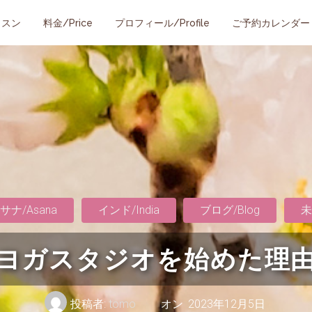
ッスン
料金/Price
プロフィール/Profile
ご予約カレンダー
サナ/Asana
インド/India
ブログ/Blog
未
ヨガスタジオを始めた理
投稿者:
tomo
オン
2023年12月5日