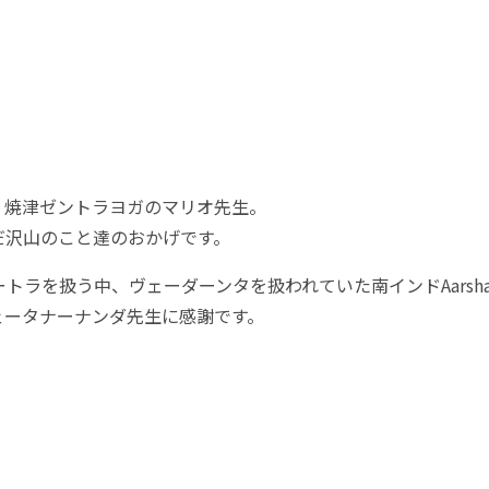
、焼津ゼントラヨガのマリオ先生。
だ沢山のこと達のおかげです。
扱う中、ヴェーダーンタを扱われていた南インドAarsha Yoga
ェータナーナンダ先生に感謝です。