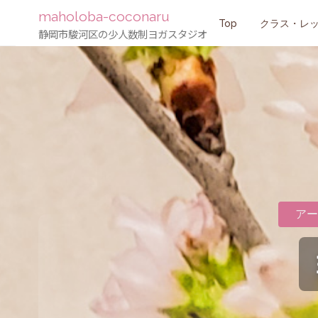
maholoba-coconaru
コ
Top
クラス・レ
静岡市駿河区の少人数制ヨガスタジオ
ン
テ
ン
ツ
へ
アー
ス
キ
ッ