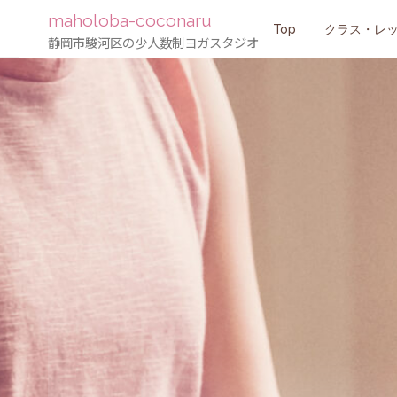
maholoba-coconaru
コ
Top
クラス・レ
静岡市駿河区の少人数制ヨガスタジオ
ン
テ
ン
ツ
へ
ス
キ
ッ