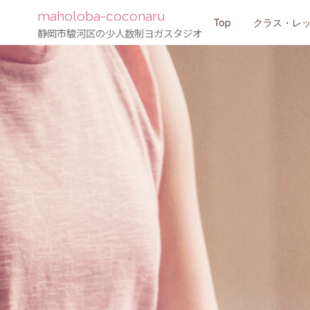
maholoba-coconaru
コ
Top
クラス・レ
静岡市駿河区の少人数制ヨガスタジオ
ン
テ
ン
ツ
へ
ス
キ
ッ