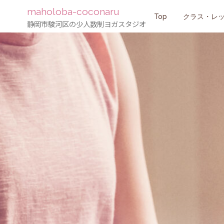
maholoba-coconaru
コ
Top
クラス・レ
静岡市駿河区の少人数制ヨガスタジオ
ン
テ
ン
ツ
へ
ス
キ
ッ