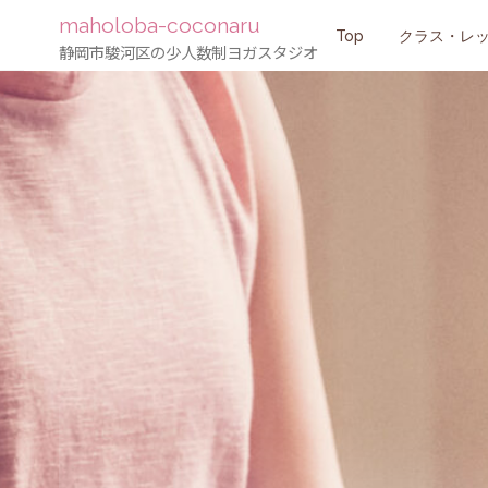
maholoba-coconaru
コ
Top
クラス・レ
静岡市駿河区の少人数制ヨガスタジオ
ン
テ
ン
ツ
へ
ス
キ
ッ