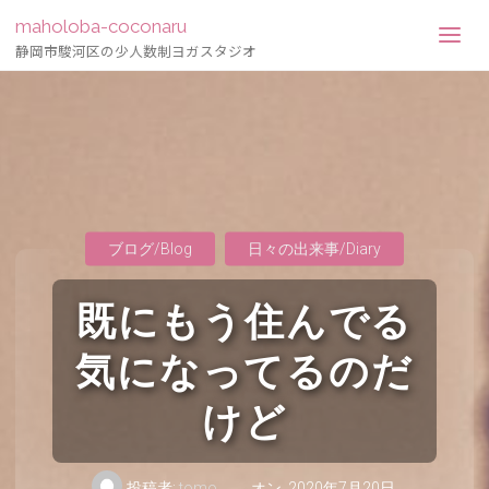
maholoba-coconaru
静岡市駿河区の少人数制ヨガスタジオ
ブログ/Blog
日々の出来事/Diary
既にもう住んでる
気になってるのだ
けど
投稿者:
tomo
オン
2020年7月20日